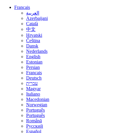
Français
العربية
Azerbaijani
Català
中文
Hrvatski
Čeština
Dansk
Nederlands
English
Estonian
Persian
Français
Deutsch
עברית
Magyar
Italiano
Macedonian
Norwegian
Português
Português
Română
Русский
Español