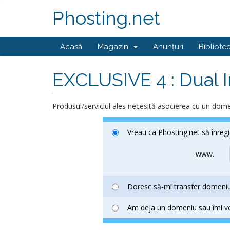
Phosting.net
Acasă
Magazin
Anunțuri
Bibliote
EXCLUSIVE 4 : Dual 
Produsul/serviciul ales necesită asocierea cu un domen
Vreau ca Phosting.net să înreg
www.
Doresc să-mi transfer domeniul
Am deja un domeniu sau îmi voi 