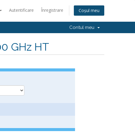
Autentificare
Înregistrare
Coșul meu
Contul meu
.00 GHz HT