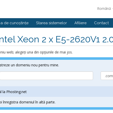
Română
ca de cunoștințe
Starea sistemelor
Afiliere
Contact
Intel Xeon 2 x E5-2620V1 2
iu web; alegeți una din opţiunile de mai jos.
istreze un domeniu nou pentru mine.
 la Phosting.net
înregistra domeniul în altă parte.