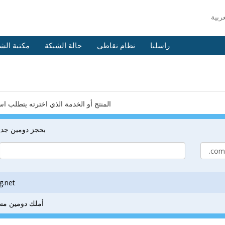
راسلنا
نظام نقاطي
حالة الشبكة
مكتبة الش
المنتج أو الخدمة الذي اخترته يتطلب ا
أرغب أن تقوم Phosting.net بحجز دو
أرغب في نقل 
أملك دومين مسب