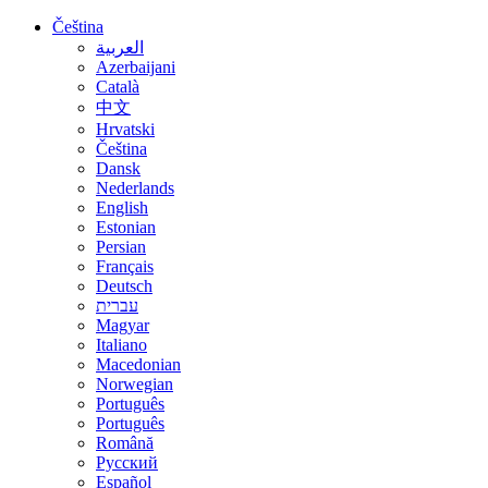
Čeština
العربية
Azerbaijani
Català
中文
Hrvatski
Čeština
Dansk
Nederlands
English
Estonian
Persian
Français
Deutsch
עברית
Magyar
Italiano
Macedonian
Norwegian
Português
Português
Română
Русский
Español