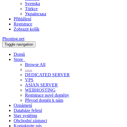
Svenska
Türkçe
Українська
Přihlášení
Registrace
Zobrazit košík
Phosting.net
Toggle navigation
Domů
Store
Browse All
-----
DEDICATED SERVER
VPS
ASIAN SERVER
WEBHOSTING
Registrace nové domény
Převod domén k nám
Oznámení
Databáze řešení
Stav systému
Obchodní zástupci
Kontaktujte nás