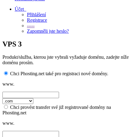
Účet
Přihlášení
Registrace
-----
Zapomněli jste heslo?
VPS 3
Produkt/služba, kterou jste vybrali vyžaduje doménu, zadejte níže
doménu prosím.
Chci Phosting.net také pro registraci nové domény.
www.
Chci provést transfer své již registrované domény na
Phosting.net
www.