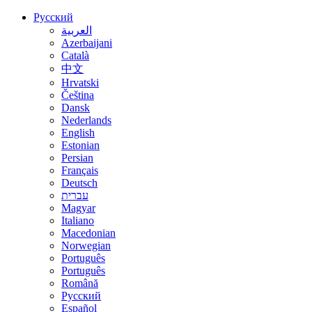
Русский
العربية
Azerbaijani
Català
中文
Hrvatski
Čeština
Dansk
Nederlands
English
Estonian
Persian
Français
Deutsch
עברית
Magyar
Italiano
Macedonian
Norwegian
Português
Português
Română
Русский
Español