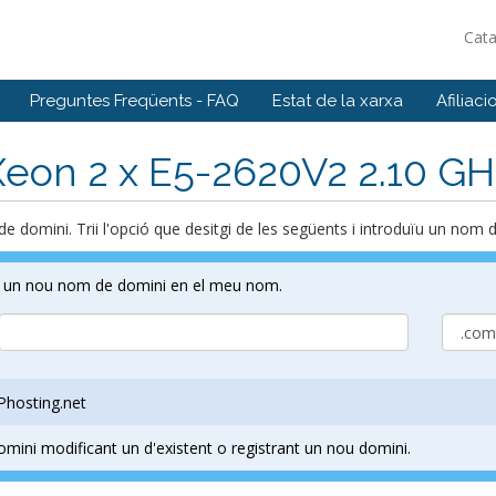
Cat
Preguntes Freqüents - FAQ
Estat de la xarxa
Afiliaci
 Xeon 2 x E5-2620V2 2.10 G
de domini. Trii l'opció que desitgi de les següents i introduïu un nom 
tri un nou nom de domini en el meu nom.
 Phosting.net
mini modificant un d'existent o registrant un nou domini.