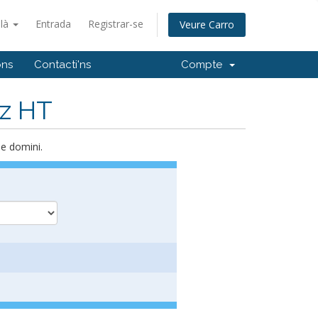
alà
Entrada
Registrar-se
Veure Carro
ons
Contacti'ns
Compte
Hz HT
de domini.