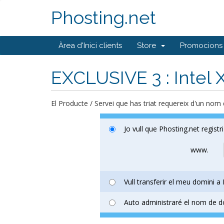
Phosting.net
Àrea d'Inici clients
Store
Promocions
EXCLUSIVE 3 : Intel
El Producte / Servei que has triat requereix d'un nom 
Jo vull que Phosting.net regis
www.
Vull transferir el meu domini a
Auto administraré el nom de do