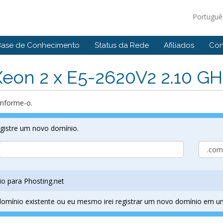
Portugu
Base de Conhecimento
Status da Rede
Afiliados
Con
 Xeon 2 x E5-2620V2 2.10 G
informe-o.
egistre um novo domínio.
io para Phosting.net
 domínio existente ou eu mesmo irei registrar um novo domínio em 