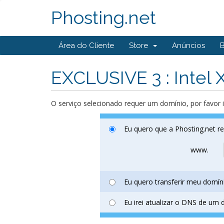
Phosting.net
Área do Cliente
Store
Anúncios
EXCLUSIVE 3 : Intel
O serviço selecionado requer um domínio, por favor 
Eu quero que a Phosting.net r
www.
Eu quero transferir meu domín
Eu irei atualizar o DNS de um