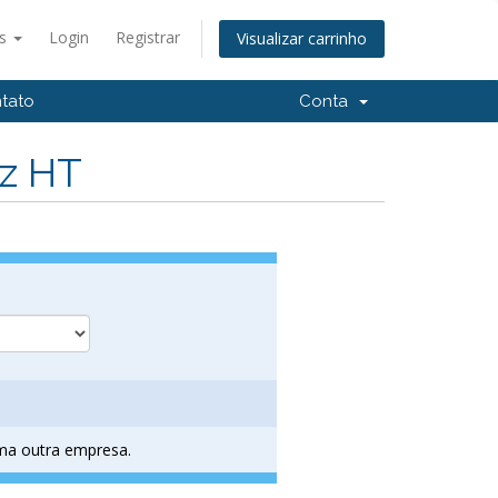
ês
Login
Registrar
Visualizar carrinho
tato
Conta
Hz HT
uma outra empresa.