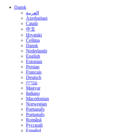
Dansk
العربية
Azerbaijani
Català
中文
Hrvatski
Čeština
Dansk
Nederlands
English
Estonian
Persian
Français
Deutsch
עברית
Magyar
Italiano
Macedonian
Norwegian
Português
Português
Română
Русский
Español