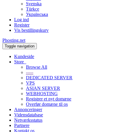
Svenska
Türkçe
Українська
Log ind
Register
Vis bestillingskurv
Phosting.net
Toggle navigation
Kundeside
Store
Browse All
-----
DEDICATED SERVER
VPS
ASIAN SERVER
WEBHOSTING
Registrer et nyt domæne
Overfør domæne til os
Annonceringer
Vidensdatabase
Netværksstatus
Partnere
Kontakt os