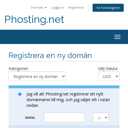
Svenska
Logga in
Registrera
Se kundvagnen
Phosting.net
Togg
navig
Registrera en ny domän
Kategorier:
Välj Valuta:
Jag vill att Phosting.net registrerar ett nytt
domännamn till mig, och jag väljer ett i rutan
nedan.
www.