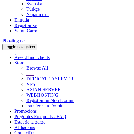
Svenska
Türkçe
Українська
Entrada
Registrar-se
Veure Carro
Phosting.net
Toggle navigation
Àrea d'Inici clients
Store
Browse All
-----
DEDICATED SERVER
VPS
ASIAN SERVER
WEBHOSTING
Registrar un Nou Domini
transferir un Domini
Promocions
Preguntes Freqüents - FAQ
Estat de la xarxa
Afiliacions
Contacti'ns