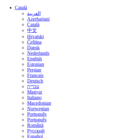
Català
العربية
Azerbaijani
Català
中文
Hrvatski
Čeština
Dansk
Nederlands
English
Estonian
Persian
Français
Deutsch
עברית
Magyar
Italiano
Macedonian
Norwegian
Português
Português
Română
Русский
Español