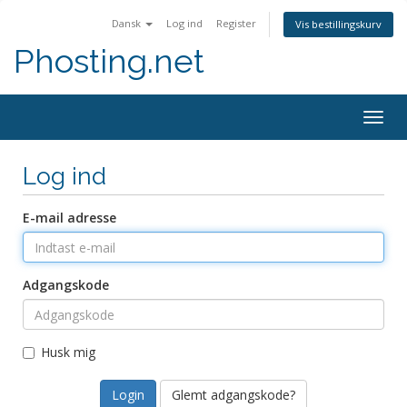
Dansk
Log ind
Register
Vis bestillingskurv
Phosting.net
Togg
navig
Log ind
E-mail adresse
Adgangskode
Husk mig
Glemt adgangskode?