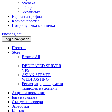
Svenska
Türkçe
Українська
Најава на профил
Креирај профил
Потрошувачка кошничка
Phosting.net
Toggle navigation
Почетна
Store
Browse All
-----
DEDICATED SERVER
VPS
ASIAN SERVER
WEBHOSTING
Регистрација на домени
Трансфер на домени
Акции и промоции
База на знаења
Статус на сервери
Заработка
Контакт