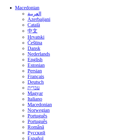
Macedonian
العربية
Azerbaijani
Català
中文
Hrvatski
Čeština
Dansk
Nederlands
English
Estonian
Persian
Français
Deutsch
עברית
Magyar
Italiano
Macedonian
Norwegian
Português
Português
Română
Русский
Español