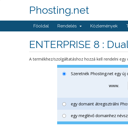
Phosting.net
Főoldal
Rendelés
Közlemények
ENTERPRISE 8 : Dual
A termékhez/szolgáltatáshoz hozzá kell rendelni egy
Szeretnék Phosting.net egy új d
www.
egy domaint átregisztrálni Pho
egy meglévő domainhez névszer