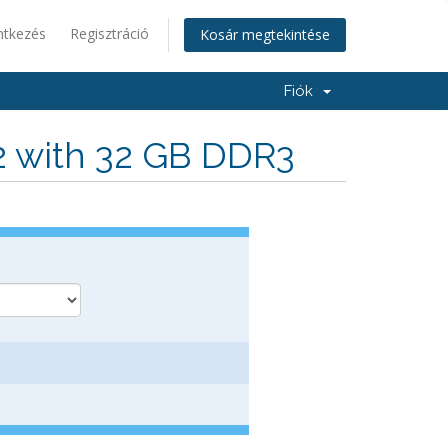
ntkezés
Regisztráció
Kosár megtekintése
Fiók
2 with 32 GB DDR3