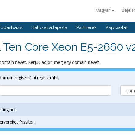
Magyar
Bejele
Tudásbázis
Hálózat állapota
Partnerek
Kapcsolat
 Ten Core Xeon E5-2660 v
 domain nevet. Kérjük adjon meg egy domain nevet!
omain regisztrálni regisztrálni.
sting.net
vereket frissíteni.