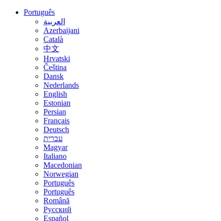
Português
العربية
Azerbaijani
Català
中文
Hrvatski
Čeština
Dansk
Nederlands
English
Estonian
Persian
Français
Deutsch
עברית
Magyar
Italiano
Macedonian
Norwegian
Português
Português
Română
Русский
Español