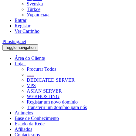
Svenska
Türkçe
Українська
Entrar
Registar
Ver Carrinho
Phosting.net
Toggle navigation
Área do Cliente
Loja
Procurar Todos
-----
DEDICATED SERVER
VPS
ASIAN SERVER
WEBHOSTING
Registar um novo domínio
Transferir um domínio para nós
Anúncios
Base de Conhecimento
Estado da Rede
Afiliados
Contacte-nos